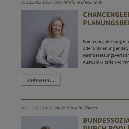
eines
19.12.2023 15:54
von Christiane Dieckmann
besti
CHANCENGLEI
Herstel
PLANUNGSBE
ist
berufs
Wenn die Zulassung ein
oder Entziehung endet,
Nachbesetzungsverfahre
Auswahlkriterien vorran
Chancengleichheit
Weiterlesen …
für
Krankenhaus-
MVZ
bei
28.11.2023 16:32
von Dr. Christina Thissen
Entsperrung
BUNDESSOZIA
des
DURCH POOL
Planungsbereichs