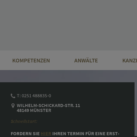
Navigation
überspringen
KOMPETENZEN
ANWÄLTE
KANZ
T: 0251 488835-0
WILHELM-SCHICKARD-STR. 11
48149 MÜNSTER
Schnellstart:
FORDERN SIE
HIER
IHREN TER­MIN FÜR EINE ERST­