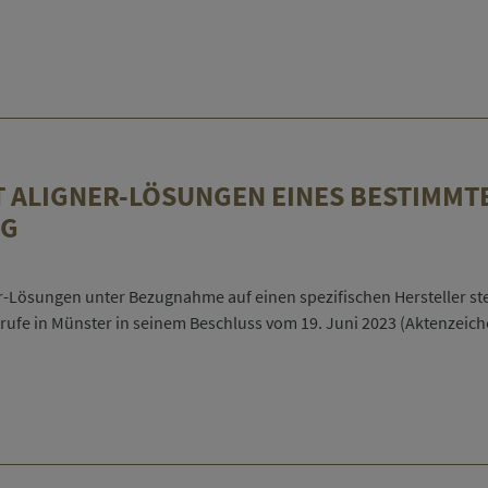
hrift
lerklärung
 ALIGNER-LÖSUNGEN EINES BESTIMMTE
IG
he
-Lösungen unter Bezugnahme auf einen spezifischen Hersteller ste
erufe in Münster in seinem Beschluss vom 19. Juni 2023 (Aktenzeiche
t
ng
-
gen