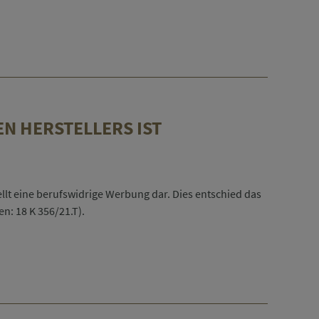
N HERSTELLERS IST
llt eine berufswidrige Werbung dar. Dies entschied das
n: 18 K 356/21.T).