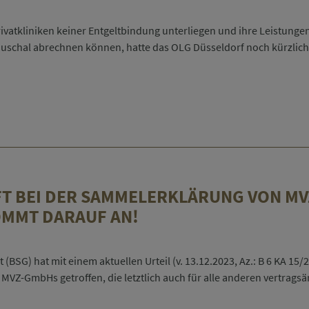
udgetär
ivatkliniken keiner Entgeltbindung unterliegen und ihre Leistung
schal abrechnen können, hatte das OLG Düsseldorf noch kürzlich b
t
T BEI DER SAMMELERKLÄRUNG VON MVZ
KOMMT DARAUF AN!
urt
dehnt
 (
BSG
) hat mit einem aktuellen Urteil (v. 13.12.2023, Az.: B 6 KA 1
n
MVZ-GmbHs
getroffen, die letztlich auch für
alle
anderen
vertragsä