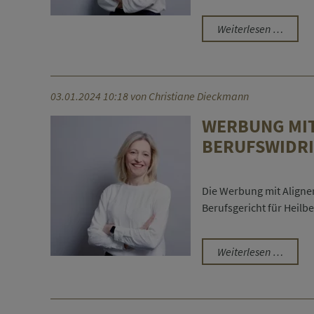
Untersc
Weiterlesen …
bei
der
Samme
von
03.01.2024 10:18
von Christiane Dieckmann
MVZ:
WERBUNG MIT
Immer
BERUFSWIDR
der
ärztlic
Leiter?
Die Werbung mit Aligner
Es
Berufsgericht für Heilb
komm
darauf
an!
Werbu
Weiterlesen …
mit
Aligner
Lösun