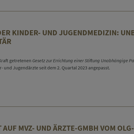
er
ftigungsverbote
ER KINDER- UND JUGENDMEDIZIN: UNB
TÄR
Kraft getretenen
Gesetz zur Errichtung einer Stiftung Unabhängige 
r- und Jugendärzte seit dem 2. Quartal 2023 angepasst.
tung
-
dmedizin:
etiert,
T AUF MVZ- UND ÄRZTE-GMBH VOM OL