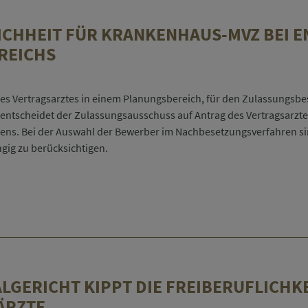
mmten
CHHEIT FÜR KRANKENHAUS-MVZ BEI 
lers
REICHS
widrig
es Vertragsarztes in einem Planungsbereich, für den Zulassungsbe
 entscheidet der Zulassungsausschuss auf Antrag des Vertragsarzte
ns. Bei der Auswahl der Bewerber im Nachbesetzungsverfahren sin
gig zu berücksichtigen.
LGERICHT KIPPT DIE FREIBERUFLICHK
ÄRZTE