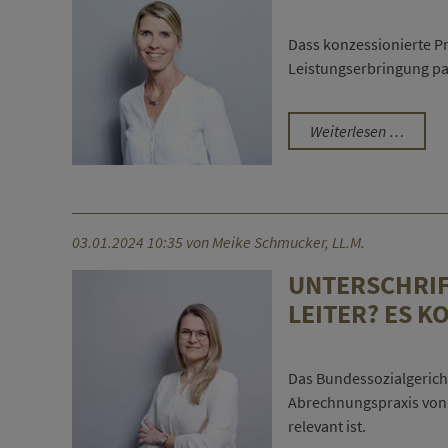
nicht
extrab
Dass konzessionierte Pr
Leistungserbringung pau
GOÄ-
Weiterlesen …
Freihei
auf
MVZ-
und
03.01.2024 10:35
von Meike Schmucker, LL.M.
Ärzte-
GmbH
UNTERSCHRIF
vom
LEITER? ES 
OLG-
Frankf
ausge
Das Bundessozialgericht
Abrechnungspraxis vo
relevant ist.