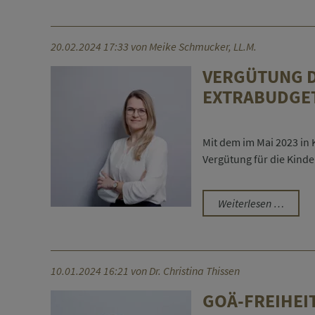
mehrer
Beschä
20.02.2024 17:33
von Meike Schmucker, LL.M.
VERGÜTUNG D
EXTRABUDGE
Mit dem im Mai 2023 in 
Vergütung für die Kinde
Vergü
Weiterlesen …
der
Kinder
und
Jugen
10.01.2024 16:21
von Dr. Christina Thissen
Unbudg
GOÄ-FREIHEI
aber