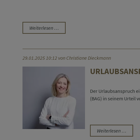
Kein
Weiterlesen …
Anspruch
auf
immateriellen
Kaufpreis
29.01.2025 10:12
von Christiane Dieckmann
bei
URLAUBSANS
Wegfall
des
Praxissubstrats)
Der Urlaubsanspruch ein
(BAG) in seinem Urteil v
Urlaub
Weiterlesen …
trotz