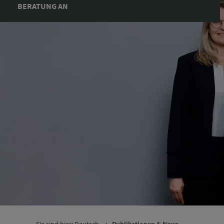
BE­RA­TUNG AN
Ihre Daten, die Sie im Rahmen der Kontaktanfrage angeben,
behandeln wir vertraulich. Nähere Informationen zur
Datenverarbeitung finden Sie in unserer
Datenschutzerklärung
.