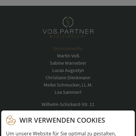
Rechtsanwälte
Martin Voß
Sabine Warnebier
Lucas Augustyn
Christiane Dieckmann
Meike Schmucker, LL.M.
Lea Sammerl
Wilhelm-Schickard-Str. 11
48149 Münster
Telefon:
0251 488835-0
WIR VERWENDEN COOKIES
kontakt@voss-medizinrecht.de
Um unsere Website für Sie optimal zu gestalten,