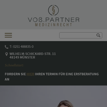
T: 0251 488835-0
WILHELM-SCHICKARD-STR. 11
48149 MÜNSTER
Schnellstart:
FORDERN SIE
HIER
IHREN TER­MIN FÜR EINE ERST­BE­RA­TUNG
AN