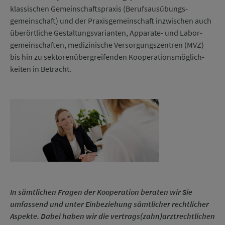
klassischen Gemein­schafts­praxis (Berufs­ausübungs­
gemeinschaft) und der Praxis­gemein­schaft inzwischen auch
über­örtliche Gestaltungs­varianten, Apparate- und Labor­
gemein­schaften, medizinische Ver­sorgungs­zentren (MVZ)
bis hin zu sektoren­über­greifenden Kooperations­möglich­
keiten in Betracht.
In sämtlichen Fragen der Kooperation beraten wir Sie
umfassend und unter Ein­be­ziehung sämtl­icher recht­licher
Aspekte. Dabei haben wir die vertrags­(zahn)­arzt­recht­lichen