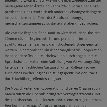
Bedeutung. Zwar ist nach wie vor die über­wiegende Zahl der
nieder­gelassenen Ärzte und Zahn­ärzte in Form einer Einzel­
praxis tätig. Der Trend sich mit anderen Leistungs­erbringern
ins­besondere in der Form der Berufs­aus­übungs­ge­
meinschaft zusammen zu schließen ist aber un­ge­brochen.
Die Vorteile liegen auf der Hand. In wirtschaft­licher Hinsicht
können räum­liche, tech­nische und perso­nelle Infra­
strukturen gemein­sam und damit kosten­günstiger genutzt
werden. In persön­licher Hin­sicht ermöglicht die Kooperation
ins­besondere flexiblere Arbeits­zeiten durch abge­stimmte
Sprech­stunden­zeiten, eine Auf­teilung von Verwaltungs­tätig­
keiten, einen fachl­ichen Aus­tausch unter Kollegen sowie
auch eine Erweiterung des Leistungs­spektrums der Praxis
durch fach­über­greifendes Tätig­werden.
Die Möglich­keiten der Kooperation und deren Organisation
haben durch die Liberalisierung des Vertrags­arzt­rechts und
des Berufs­rechts in den letzten Jahren enorm zuge­nommen.
Hier kommen je nach Anforderungs­profil neben der