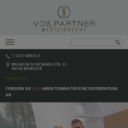
T: 0251 488835-0
WILHELM-SCHICKARD-STR. 11
48149 MÜNSTER
Schnellstart:
FORDERN SIE
HIER
IHREN TER­MIN FÜR EINE ERST­BE­RA­TUNG
AN