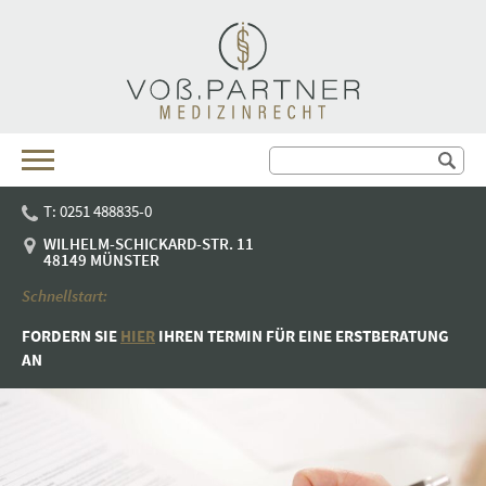
T: 0251 488835-0
WILHELM-SCHICKARD-STR. 11
48149 MÜNSTER
Schnellstart:
FORDERN SIE
HIER
IHREN TER­MIN FÜR EINE ERST­BE­RA­TUNG
AN