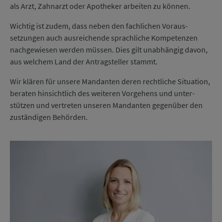
als Arzt, Zahn­arzt oder Apo­theker ar­beiten zu können.
Wichtig ist zudem, dass neben den fach­lichen Voraus­
setzungen auch aus­reichen­de sprach­liche Kom­pe­tenzen
nach­ge­wiesen werden müssen. Dies gilt un­ab­hängig davon,
aus welchem Land der An­trag­steller stammt.
Wir klären für unsere Man­dan­ten deren recht­liche Situ­ation,
be­raten hin­sicht­lich des weiteren Vor­gehens und unter­
stützen und ver­treten unseren Man­dan­ten gegen­über den
zu­stän­di­gen Be­hör­den.