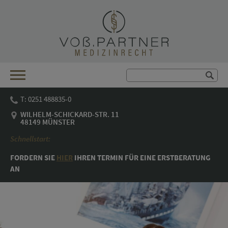
T: 0251 488835-0
WILHELM-SCHICKARD-STR. 11
48149 MÜNSTER
Schnellstart:
FORDERN SIE
HIER
IHREN TER­MIN FÜR EINE ERST­BE­RA­TUNG
AN