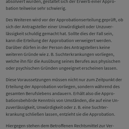
ab­sol­viert wurden, ge­staltet sich der Er­werb einer Appro­
bation teil­weise sehr schwierig.
Des Weiteren wird vor der Appro­bations­er­teilung ge­prüft, ob
sich der Antrag­steller einer Un­würdig­keit oder Un­zu­ver­
lässig­keit schuldig ge­macht hat. Sollte dies der Fall sein,
kann die Er­tei­lung der Appro­bation ver­wei­gert wer­den.
Darüber dürfen in der Person des Antrag­stellers keine
weiteren Gründe wie z. B. Sucht­er­krankun­gen vor­lie­gen,
welche ihn für die Aus­übung seines Berufes aus phy­sischen
oder psy­chischen Grün­den un­ge­eig­net er­schei­nen lassen.
Diese Voraus­setzungen müssen nicht nur zum Zeit­punkt der
Er­teilung der Appro­bation vor­lie­gen, sondern während des
ge­samten Berufs­lebens an­dauern. Er­hält also die Appro­
bations­be­hörde Kennt­nis von Um­stän­den, die auf eine Un­
zu­ver­lässig­keit, Un­würdig­keit oder z. B. eine Sucht­er­
krankung schließen lassen, ent­zieht sie die Appro­bation.
Hier­gegen stehen dem Be­troffe­nen Rechts­mittel zur Ver­