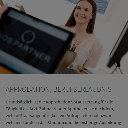
Ihre Daten, die Sie im Rahmen der Kontaktanfrage angeben, behandeln wir
vertraulich. Nähere Informationen zur Datenverarbeitung finden Sie in unserer
Datenschutzerklärung
.
APPROBATION, BERUFS­ERLAUBNIS
Grund­sätzlich ist die Appro­bation Voraus­setzung für die
Tätig­keit als Arzt, Zahn­arzt oder Apo­theker. Je nach­dem,
welche Staats­an­ge­hörig­keit ein Antrag­steller hat bzw. in
welchen Ländern das Studium und die bis­herige Aus­bildung