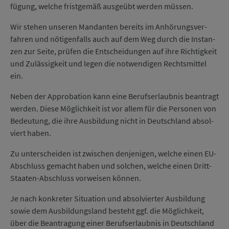
fügung, welche frist­ge­mäß aus­ge­übt wer­den müssen.
Wir stehen unseren Man­dan­ten be­reits im An­hörungs­ver­
fahren und nö­ti­gen­falls auch auf dem Weg durch die In­stan­
zen zur Seite, prüfen die Ent­schei­dungen auf ihre Richtig­keit
und Zu­lässig­keit und legen die not­wen­di­gen Rechts­mittel
ein.
Neben der Appro­bation kann eine Berufs­erlaub­nis be­an­tragt
werden. Diese Möglich­keit ist vor allem für die Per­sonen von
Be­deu­tung, die ihre Aus­bildung nicht in Deutsch­land ab­sol­
viert haben.
Zu unter­scheiden ist zwischen den­jenigen, welche einen EU-
Abschluss ge­macht haben und solchen, welche einen Dritt-
Staaten-Abschluss vor­weisen können.
Je nach konkreter Situ­ation und ab­sol­vierter Aus­bildung
sowie dem Aus­bildungs­land besteht ggf. die Möglich­keit,
über die Be­an­tra­gung einer Berufs­erlaub­nis in Deutsch­land