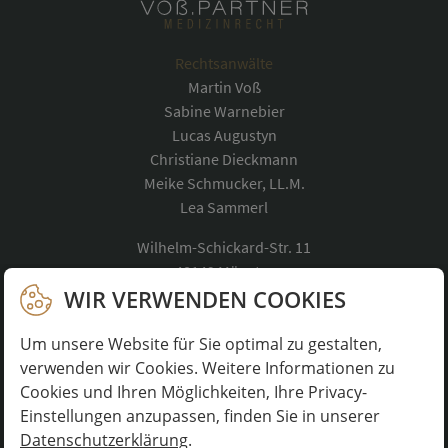
Rechtsanwälte
Martin Voß
Sabine Warnebier
Lucas Augustyn
Christiane Dieckmann
Meike Schmucker, LL.M.
Lea Sammerl
Wilhelm-Schickard-Str. 11
48149 Münster
Telefon:
0251 488835-0
WIR VERWENDEN COOKIES
kontakt@voss-medizinrecht.de
Um unsere Website für Sie optimal zu gestalten,
verwenden wir Cookies. Weitere Informationen zu
Cookies und Ihren Möglichkeiten, Ihre Privacy-
Navigation
STARTSEITE
Einstellungen anzupassen, finden Sie in unserer
überspringen
Datenschutzerklärung
.
ANWÄLTE