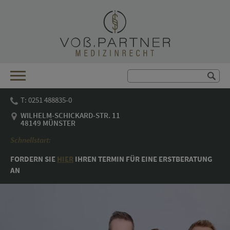
T: 0251 488835-0
WILHELM-SCHICKARD-STR. 11
48149 MÜNSTER
Schnellstart:
FORDERN SIE
HIER
IHREN TER­MIN FÜR EINE ERST­BE­RA­TUNG
AN