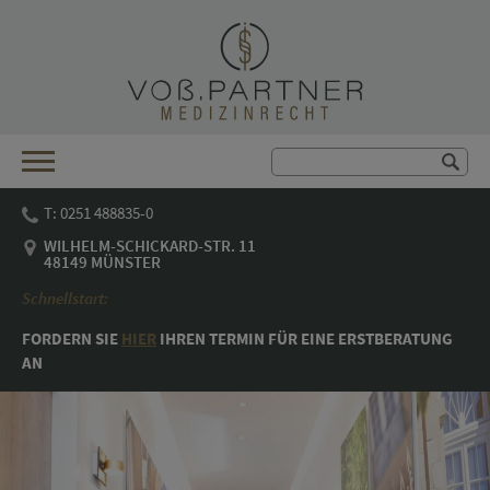
T: 0251 488835-0
WILHELM-SCHICKARD-STR. 11
48149 MÜNSTER
Schnellstart:
FORDERN SIE
HIER
IHREN TER­MIN FÜR EINE ERST­BE­RA­TUNG
AN